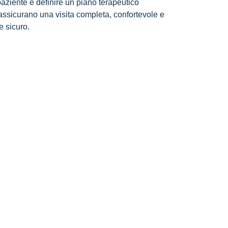
paziente e definire un piano terapeutico
assicurano una visita completa, confortevole e
e sicuro.